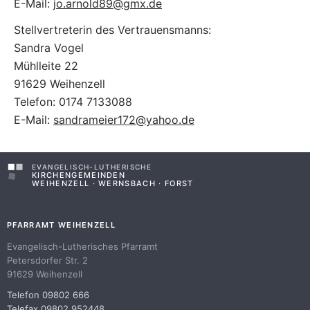
E-Mail:
jo.arnold89@gmx.de
Stellvertreterin des Vertrauensmanns:
Sandra Vogel
Mühlleite 22
91629 Weihenzell
Telefon: 0174 7133088
E-Mail:
sandrameier172@yahoo.de
EVANGELISCH-LUTHERISCHE
KIRCHENGEMEINDEN
WEIHENZELL · WERNSBACH · FORST
PFARRAMT WEIHENZELL
Evangelisch-Lutherisches Pfarramt
Petersdorfer Str. 2
91629 Weihenzell
Telefon 09802 666
Telefax 09802 952448