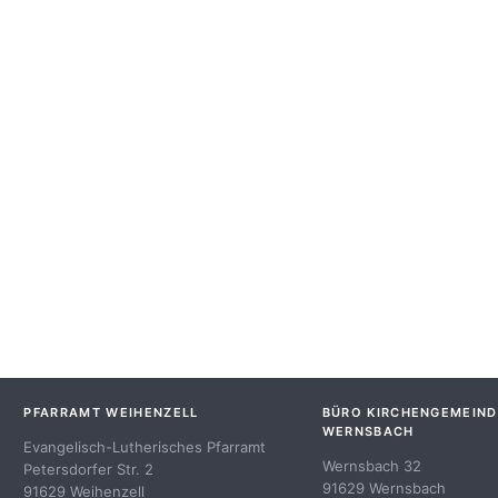
PFARRAMT WEIHENZELL
BÜRO KIRCHENGEMEIND
WERNSBACH
Evangelisch-Lutherisches Pfarramt
Wernsbach 32
Petersdorfer Str. 2
91629 Wernsbach
91629 Weihenzell