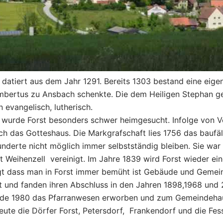
datiert aus dem Jahr 1291. Bereits 1303 bestand eine eigen
mbertus zu Ansbach schenkte. Die dem Heiligen Stephan ge
evangelisch, lutherisch.
s wurde Forst besonders schwer heimgesucht. Infolge von 
uch das Gotteshaus. Die Markgrafschaft lies 1756 das baufä
rhunderte nicht möglich immer selbstständig bleiben. Sie w
 Weihenzell vereinigt. Im Jahre 1839 wird Forst wieder ein
gt dass man in Forst immer bemüht ist Gebäude und Gemein
und fanden ihren Abschluss in den Jahren 1898,1968 und 20
urde 1980 das Pfarranwesen erworben und zum Gemeindeha
ute die Dörfer Forst, Petersdorf, Frankendorf und die Fes