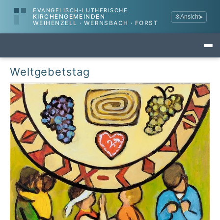
EVANGELISCH-LUTHERISCHE
KIRCHENGEMEINDEN
⚙
Ansicht
▸
WEIHENZELL · WERNSBACH · FORST
Weltgebetstag