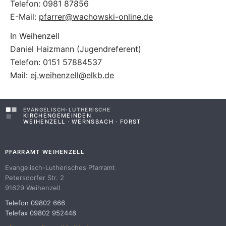
Telefon: 0981 87856
E-Mail:
pfarrer@wachowski-online.de
In Weihenzell
Daniel Haizmann (Jugendreferent)
Telefon: 0151 57884537
Mail:
ej.weihenzell@elkb.de
EVANGELISCH-LUTHERISCHE
KIRCHENGEMEINDEN
WEIHENZELL · WERNSBACH · FORST
PFARRAMT WEIHENZELL
Evangelisch-Lutherisches Pfarramt
Petersdorfer Str. 2
91629 Weihenzell
Telefon 09802 666
Telefax 09802 952448