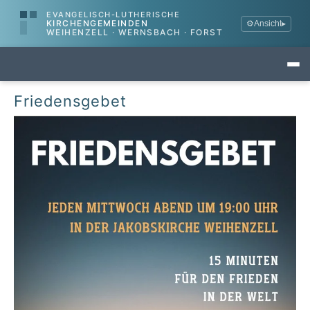
EVANGELISCH-LUTHERISCHE
KIRCHENGEMEINDEN
⚙
Ansicht
▸
WEIHENZELL · WERNSBACH · FORST
Friedensgebet